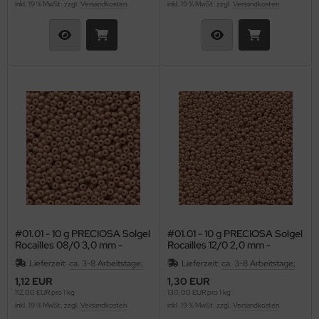
inkl. 19 % MwSt. zzgl.
Versandkosten
inkl. 19 % MwSt. zzgl.
Versandkosten
HO Charlotten 15/o
as-Pellet/Diabolo Beads
lf Moon
tur - Perlen
HO 3-Cut 12/o
as-Perlen barrel
inity Mini
lz - Perlen
as-Perlen melon
isDuo®
rschlüsse
as-Perlen oval
eops® Par Puca®
deln
as-Perlen rund
nk Bead
rn
as-Pinch Beads
ATUBO GemDUO™
den
as-Pip Beads
TUBO Ginko Bead
mmiband
as-Pop-Coins/Cushion Round
TUBO MiniDuo
aht
#01.01 - 10 g PRECIOSA Solgel
#01.01 - 10 g PRECIOSA Solgel
Rocailles 08/0 3,0 mm -
Rocailles 12/0 2,0 mm -
Opaque Wheat
Opaque Wheat
as-Quad Bead
TUBO NIB-BIT
shion wire
Lieferzeit:
ca. 3-8 Arbeitstage;
Lieferzeit:
ca. 3-8 Arbeitstage;
1,12 EUR
1,30 EUR
as-Rice Beads
TUBO RULLA
mPoms
112,00 EUR pro 1 kg
130,00 EUR pro 1 kg
inkl. 19 % MwSt. zzgl.
Versandkosten
inkl. 19 % MwSt. zzgl.
Versandkosten