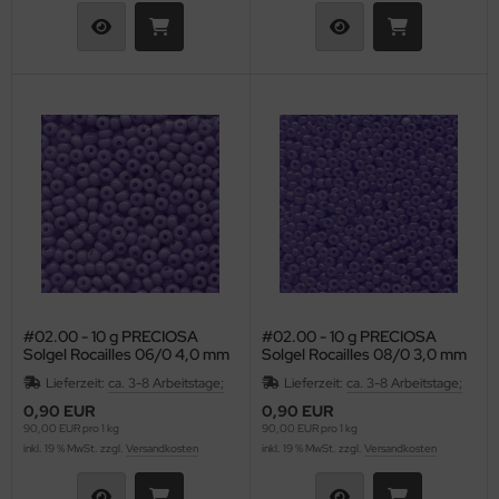
as-Ringe
TUBO SuperDuo
asten - Textil
as-Ripple Bead
byduo®
rdel
as-Rizo-Beads
isleyDuo Bead (8x5mm)
schenkbänder
as-Spike Beads
go Bead
utache
as-Spiky Button Bead®
ggy Beads (4x8mm)
fbewahrung
as-Squarelet
ECIOSA Chilli™
behör
as-Teacup Bead
eciosa Twin Bead
rkzeuge
#02.00 - 10 g PRECIOSA
#02.00 - 10 g PRECIOSA
as-Tee Bead
mi Circle Bead
Solgel Rocailles 06/0 4,0 mm
Solgel Rocailles 08/0 3,0 mm
- Opal Amethyst
- Opal Amethyst (Purple)
Lieferzeit:
ca. 3-8 Arbeitstage;
Lieferzeit:
ca. 3-8 Arbeitstage;
as-Thorn Bead
im Bead
0,90 EUR
0,90 EUR
90,00 EUR pro 1 kg
90,00 EUR pro 1 kg
as-Tri-Beads
LKY® Beads Arc
inkl. 19 % MwSt. zzgl.
Versandkosten
inkl. 19 % MwSt. zzgl.
Versandkosten
as-Tropfen
LKY® Beads Block/Groovy