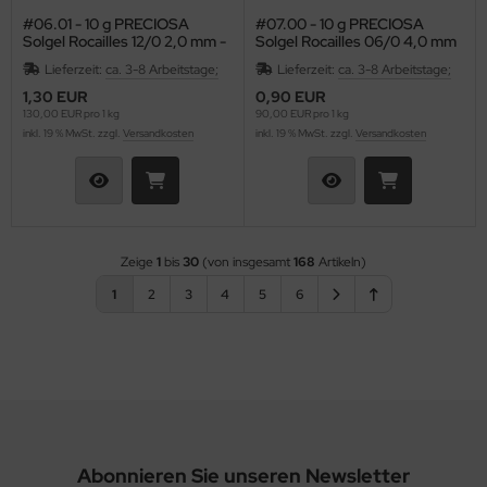
#06.01 - 10 g PRECIOSA
#07.00 - 10 g PRECIOSA
Solgel Rocailles 12/0 2,0 mm -
Solgel Rocailles 06/0 4,0 mm
Opaque Celadon
- Opal Jade
Lieferzeit:
ca. 3-8 Arbeitstage;
Lieferzeit:
ca. 3-8 Arbeitstage;
1,30 EUR
0,90 EUR
130,00 EUR pro 1 kg
90,00 EUR pro 1 kg
inkl. 19 % MwSt. zzgl.
Versandkosten
inkl. 19 % MwSt. zzgl.
Versandkosten
Zeige
1
bis
30
(von insgesamt
168
Artikeln)
1
2
3
4
5
6
Abonnieren Sie unseren Newsletter