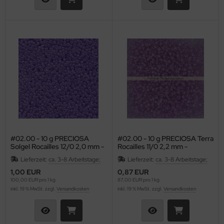
as-Tropfen facetiert mit/ohne Loch
LKY® Beads Dia
as-Twist Beads
ormDuo
as-Ufo Beads
per8®
as-Würfel
pp Bead
as-sonstige Formen
xolo®
beduo®
#02.00 - 10 g PRECIOSA
#02.00 - 10 g PRECIOSA Terra
liduo®
Solgel Rocailles 12/0 2,0 mm -
Rocailles 11/0 2,2 mm -
Opal Amethyst (Purple)
Crystal/Lt Amethyst-Lined
Lieferzeit:
ca. 3-8 Arbeitstage;
Lieferzeit:
ca. 3-8 Arbeitstage;
rro Bead
1,00 EUR
0,87 EUR
100,00 EUR pro 1 kg
87,00 EUR pro 1 kg
inkl. 19 % MwSt. zzgl.
Versandkosten
inkl. 19 % MwSt. zzgl.
Versandkosten