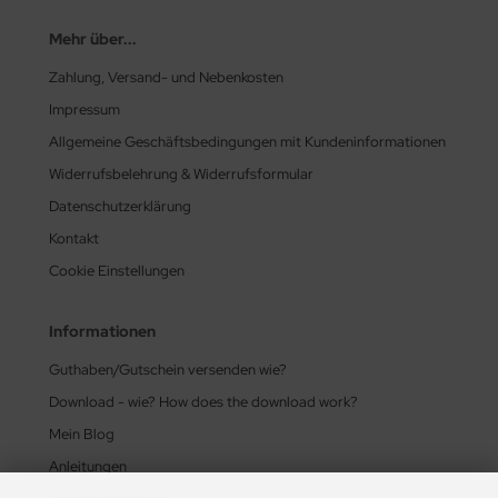
Mehr über...
Zahlung, Versand- und Nebenkosten
Impressum
Allgemeine Geschäftsbedingungen mit Kundeninformationen
Widerrufsbelehrung & Widerrufsformular
Datenschutzerklärung
Kontakt
Cookie Einstellungen
Informationen
Guthaben/Gutschein versenden wie?
Download - wie? How does the download work?
Mein Blog
Anleitungen