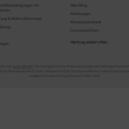
chäftsbedingungen mit
Mein Blog
tionen
Anleitungen
rung & Widerrufsformular
Wissensdatenbank
lärung
ConversionChart
Vertrag widerrufen
ungen
wSt. zzgl.
Versandkosten
. Die durchgestrichenen Preise entsprechen dem bisherigen Preis bei
finhas Perlenstuebchen © 2026 | Template © 2009-2026 by modified eCommerce Shopsoftw
mod
ified eCommerce Shopsoftware © 2009-2026