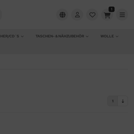
1
CHER/CD´S
TASCHEN- & NÄHZUBEHÖR
WOLLE
1