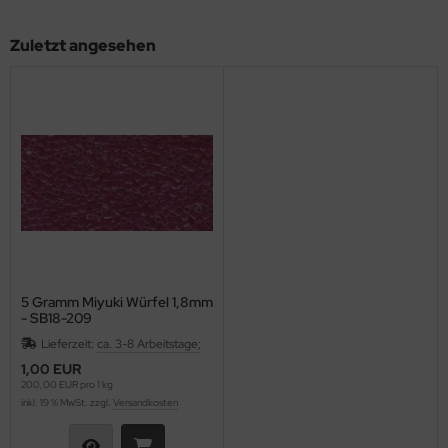
as-Tropfen facetiert mit/ohne Loch
LKY® Beads Dia
Zuletzt angesehen
as-Twist Beads
ormDuo
as-Ufo Beads
per8®
as-Würfel
pp Bead
as-sonstige Formen
xolo®
beduo®
liduo®
5 Gramm Miyuki Würfel 1,8mm
- SB18-209
rro Bead
Lieferzeit:
ca. 3-8 Arbeitstage;
1,00 EUR
200,00 EUR pro 1 kg
inkl. 19 % MwSt. zzgl.
Versandkosten