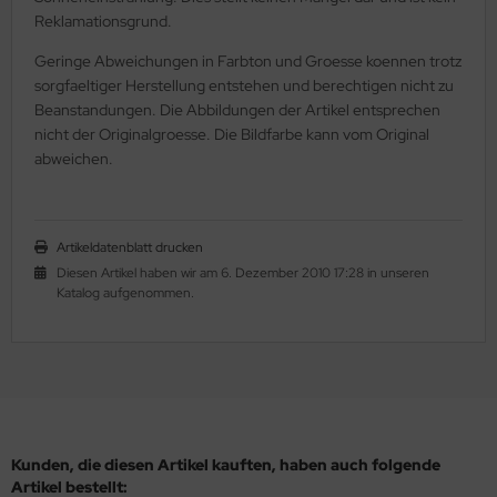
Reklamationsgrund.
HO Charlotten 15/o
as-Pellet/Diabolo Beads
lf Moon
Geringe Abweichungen in Farbton und Groesse koennen trotz
HO 3-Cut 12/o
as-Perlen barrel
inity Mini
sorgfaeltiger Herstellung entstehen und berechtigen nicht zu
Beanstandungen. Die Abbildungen der Artikel entsprechen
as-Perlen melon
isDuo®
nicht der Originalgroesse. Die Bildfarbe kann vom Original
abweichen.
as-Perlen oval
eops® Par Puca®
as-Perlen rund
nk Bead
Artikeldatenblatt drucken
as-Pinch Beads
ATUBO GemDUO™
Diesen Artikel haben wir am 6. Dezember 2010 17:28 in unseren
Katalog aufgenommen.
as-Pip Beads
TUBO Ginko Bead
as-Pop-Coins/Cushion Round
TUBO MiniDuo
as-Quad Bead
TUBO NIB-BIT
as-Rice Beads
TUBO RULLA
Kunden, die diesen Artikel kauften, haben auch folgende
Artikel bestellt: