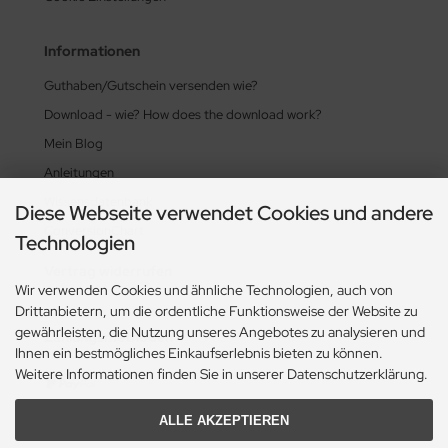
Informationen
Guthaben/Gutschein versenden wie?
Download - wie? How does the download work?
Mein Blog
Anleitungen
Wissensdatenbank
Diese Webseite verwendet Cookies und andere
ConversionChart
Technologien
Vertrag widerrufen
Wir verwenden Cookies und ähnliche Technologien, auch von
Drittanbietern, um die ordentliche Funktionsweise der Website zu
gewährleisten, die Nutzung unseres Angebotes zu analysieren und
Zahlungsmethoden
Ihnen ein bestmögliches Einkaufserlebnis bieten zu können.
Weitere Informationen finden Sie in unserer Datenschutzerklärung.
ALLE AKZEPTIEREN