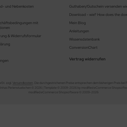
nd- und Nebenkosten
Guthaben/Gutschein versenden wi
Download - wie? How does the do
chäftsbedingungen mit
Mein Blog
tionen
Anleitungen
rung & Widerrufsformular
Wissensdatenbank
lärung
ConversionChart
Vertrag widerrufen
ungen
wSt. zzgl.
Versandkosten
. Die durchgestrichenen Preise entsprechen dem bisherigen Preis bei
finhas Perlenstuebchen © 2026 | Template © 2009-2026 by modified eCommerce Shopsoftw
mod
ified eCommerce Shopsoftware © 2009-2026