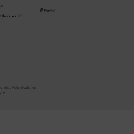
e?
wnload work?
 Fofinhas Perlenstuebchen.
are