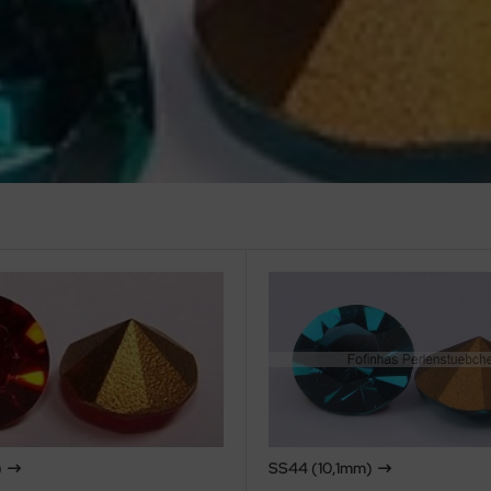
)
SS44 (10,1mm)