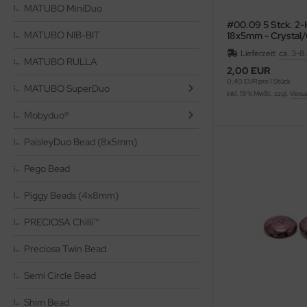
as-Ringe
MATUBO MiniDuo
#00.09 5 Stck. 2
as-Ripple Bead
MATUBO NIB-BIT
18x5mm - Crystal/
Lieferzeit:
ca. 3-8
as-Rizo-Beads
MATUBO RULLA
2,00 EUR
0,40 EUR pro 1 Stück
MATUBO SuperDuo
as-Spike Beads
inkl. 19 % MwSt. zzgl.
Versa
Mobyduo®
as-Spiky Button Bead®
PaisleyDuo Bead (8x5mm)
as-Squarelet
Pego Bead
as-Teacup Bead
Piggy Beads (4x8mm)
as-Tee Bead
PRECIOSA Chilli™
as-Thorn Bead
Preciosa Twin Bead
as-Tri-Beads
Semi Circle Bead
as-Tropfen
Shim Bead