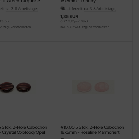
 Tr Green Turquoise
18x5mm - Tr Ruby
eit:
ca. 3-8 Arbeitstage;
Lieferzeit:
ca. 3-8 Arbeitstage;
R
1,35 EUR
1 Stück
0,27 EUR pro 1 Stück
St. zzgl.
Versandkosten
inkl. 19 % MwSt. zzgl.
Versandkosten
 Stck. 2-Hole Cabochon
#10.00 5 Stck. 2-Hole Cabochon
 Crystal Oxblood/Opal
18x5mm - Rosaline Marmoriert
rmoriert