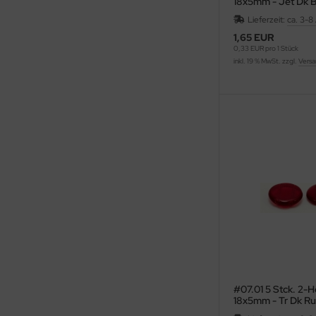
18x5mm - Jet Dk 
Lieferzeit:
ca. 3-8
1,65 EUR
0,33 EUR pro 1 Stück
inkl. 19 % MwSt. zzgl.
Versa
#07.01 5 Stck. 2-
18x5mm - Tr Dk R