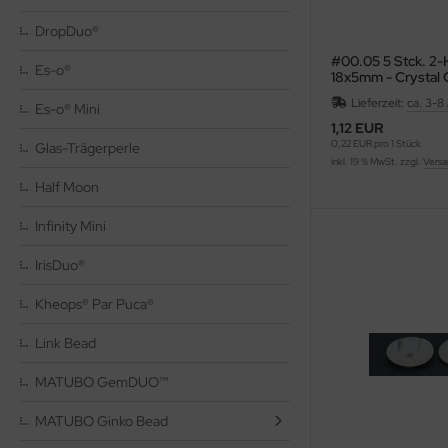
HO Charlotten 15/o
as-Pellet/Diabolo Beads
DropDuo®
#00.05 5 Stck. 2
HO 3-Cut 12/o
as-Perlen barrel
Es-o®
18x5mm - Crystal 
Lieferzeit:
ca. 3-8
as-Perlen melon
Es-o® Mini
1,12 EUR
0,22 EUR pro 1 Stück
Glas-Trägerperle
as-Perlen oval
inkl. 19 % MwSt. zzgl.
Versa
Half Moon
as-Perlen rund
Infinity Mini
as-Pinch Beads
IrisDuo®
as-Pip Beads
Kheops® Par Puca®
as-Pop-Coins/Cushion Round
Link Bead
as-Quad Bead
MATUBO GemDUO™
as-Rice Beads
MATUBO Ginko Bead