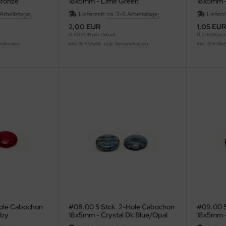
Bronze
18x5mm - Lime Green
18x5mm -
Matte
 Arbeitstage;
Lieferzeit:
ca. 3-8 Arbeitstage;
Lieferz
2,00 EUR
1,05 EU
0,40 EUR pro 1 Stück
0,21 EUR pro 
ndkosten
inkl. 19 % MwSt. zzgl.
Versandkosten
inkl. 19 % Mw
Hole Cabochon
#08.00 5 Stck. 2-Hole Cabochon
#09.00 5
uby
18x5mm - Crystal Dk Blue/Opal
18x5mm -
Marmoriert
White Ma