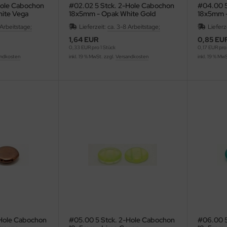
Hole Cabochon
#02.02 5 Stck. 2-Hole Cabochon
#04.00 5
ite Vega
18x5mm - Opak White Gold
18x5mm -
Splash
 Arbeitstage;
Lieferzeit:
ca. 3-8 Arbeitstage;
Lieferz
1,64 EUR
0,85 EU
0,33 EUR pro 1 Stück
0,17 EUR pro 
ndkosten
inkl. 19 % MwSt. zzgl.
Versandkosten
inkl. 19 % Mw
-Hole Cabochon
#05.00 5 Stck. 2-Hole Cabochon
#06.00 5