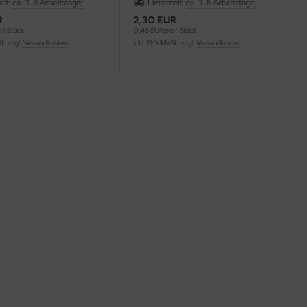
eit:
ca. 3-8 Arbeitstage;
Lieferzeit:
ca. 3-8 Arbeitstage;
R
2,30 EUR
 1 Stück
0,46 EUR pro 1 Stück
St. zzgl.
Versandkosten
inkl. 19 % MwSt. zzgl.
Versandkosten