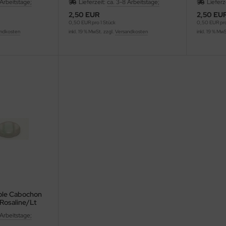
 Arbeitstage;
Lieferzeit:
ca. 3-8 Arbeitstage;
Lieferz
2,50 EUR
2,50 EU
0,50 EUR pro 1 Stück
0,50 EUR pro
ndkosten
inkl. 19 % MwSt. zzgl.
Versandkosten
inkl. 19 % Mw
Hole Cabochon
Rosaline/Lt
 Arbeitstage;