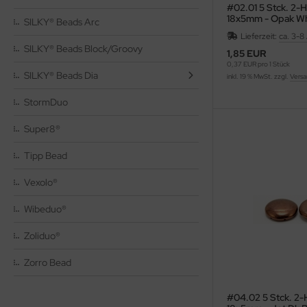
#02.01 5 Stck. 2-
18x5mm - Opak Wh
as-Tropfen facetiert mit/ohne Loch
SILKY® Beads Arc
Lieferzeit:
ca. 3-8
SILKY® Beads Block/Groovy
as-Twist Beads
1,85 EUR
0,37 EUR pro 1 Stück
SILKY® Beads Dia
inkl. 19 % MwSt. zzgl.
Versa
as-Ufo Beads
StormDuo
as-Würfel
Super8®
as-sonstige Formen
Tipp Bead
Vexolo®
Wibeduo®
Zoliduo®
Zorro Bead
#04.02 5 Stck. 2