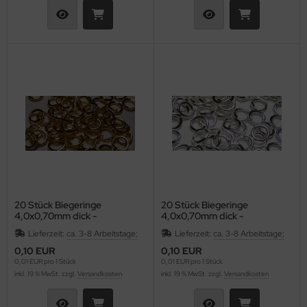
as-Tropfen facetiert mit/ohne Loch
LKY® Beads Dia
as-Twist Beads
ormDuo
as-Ufo Beads
per8®
as-Würfel
pp Bead
as-sonstige Formen
xolo®
beduo®
liduo®
20 Stück Biegeringe
20 Stück Biegeringe
4,0x0,70mm dick -
4,0x0,70mm dick -
rro Bead
goldfarben
silberfarben
Lieferzeit:
ca. 3-8 Arbeitstage;
Lieferzeit:
ca. 3-8 Arbeitstage;
0,10 EUR
0,10 EUR
0,01 EUR pro 1 Stück
0,01 EUR pro 1 Stück
inkl. 19 % MwSt. zzgl.
Versandkosten
inkl. 19 % MwSt. zzgl.
Versandkosten