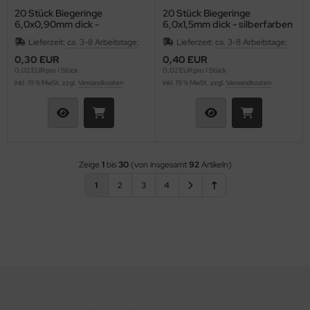
20 Stück Biegeringe
20 Stück Biegeringe
6,0x0,90mm dick -
6,0x1,5mm dick - silberfarben
silberfarben
Lieferzeit:
ca. 3-8 Arbeitstage;
Lieferzeit:
ca. 3-8 Arbeitstage;
0,30 EUR
0,40 EUR
0,02 EUR pro 1 Stück
0,02 EUR pro 1 Stück
inkl. 19 % MwSt. zzgl.
Versandkosten
inkl. 19 % MwSt. zzgl.
Versandkosten
Zeige
1
bis
30
(von insgesamt
92
Artikeln)
1
2
3
4