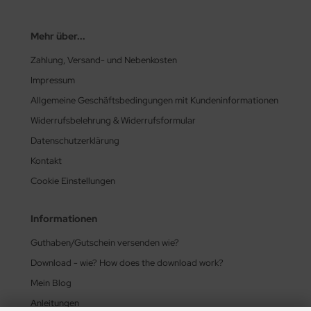
Mehr über...
Zahlung, Versand- und Nebenkosten
Impressum
Allgemeine Geschäftsbedingungen mit Kundeninformationen
Widerrufsbelehrung & Widerrufsformular
Datenschutzerklärung
Kontakt
Cookie Einstellungen
Informationen
Guthaben/Gutschein versenden wie?
Download - wie? How does the download work?
Mein Blog
Anleitungen