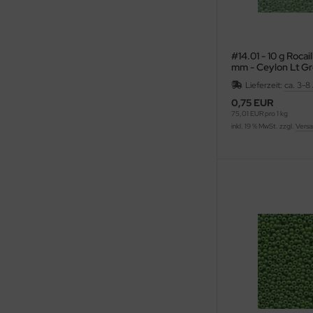
#14.01 - 10 g Rocai
mm - Ceylon Lt G
Lieferzeit:
ca. 3-8
0,75 EUR
75,01 EUR pro 1 kg
inkl. 19 % MwSt. zzgl.
Versa