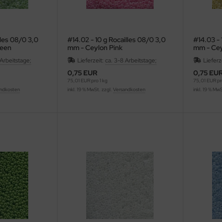
lles 08/0 3,0
#14.02 - 10 g Rocailles 08/0 3,0
#14.03 - 
reen
mm - Ceylon Pink
mm - Cey
 Arbeitstage;
Lieferzeit:
ca. 3-8 Arbeitstage;
Lieferz
0,75 EUR
0,75 EU
75,01 EUR pro 1 kg
75,01 EUR pro
ndkosten
inkl. 19 % MwSt. zzgl.
Versandkosten
inkl. 19 % Mw