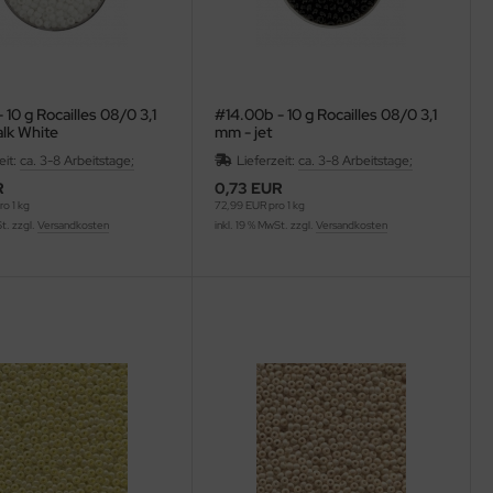
 10 g Rocailles 08/0 3,1
#14.00b - 10 g Rocailles 08/0 3,1
lk White
mm - jet
eit:
ca. 3-8 Arbeitstage;
Lieferzeit:
ca. 3-8 Arbeitstage;
R
0,73 EUR
o 1 kg
72,99 EUR pro 1 kg
St. zzgl.
Versandkosten
inkl. 19 % MwSt. zzgl.
Versandkosten