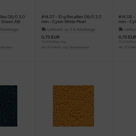
illes 08/0 3,0
#14.07 - 10 g Rocailles 08/0 3,0
#14.08 - 
e Green AB
mm - Cylon White Pearl
mm - Cyl
 Arbeitstage;
Lieferzeit:
ca. 3-8 Arbeitstage;
Lieferz
0,75 EUR
0,75 EU
75,01 EUR pro 1 kg
75,01 EUR pro
ndkosten
inkl. 19 % MwSt. zzgl.
Versandkosten
inkl. 19 % Mw