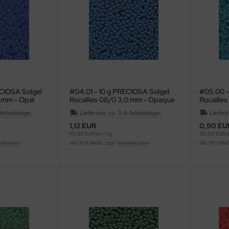
CIOSA Solgel
#04.01 - 10 g PRECIOSA Solgel
#05.00 -
0 mm - Opal
Rocailles 08/0 3,0 mm - Opaque
Rocaille
Pacific
African
 Arbeitstage;
Lieferzeit:
ca. 3-8 Arbeitstage;
Lieferz
1,12 EUR
0,90 EU
112,00 EUR pro 1 kg
90,00 EUR pr
ndkosten
inkl. 19 % MwSt. zzgl.
Versandkosten
inkl. 19 % Mw