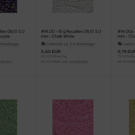
illes 08/0 3,0
#14.00 - 10 g Rocailles 08/0 3,0
#14.00a -
Purple
mm - Chalk White
mm - Cha
 Arbeitstage;
Lieferzeit:
ca. 3-8 Arbeitstage;
Lieferz
0,60 EUR
0,79 EU
60,00 EUR pro 1 kg
79,00 EUR pr
ndkosten
inkl. 19 % MwSt. zzgl.
Versandkosten
inkl. 19 % Mw