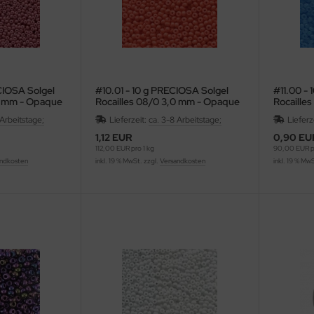
CIOSA Solgel
#10.01 - 10 g PRECIOSA Solgel
#11.00 -
0 mm - Opaque
Rocailles 08/0 3,0 mm - Opaque
Rocaille
Coral
Aqua
 Arbeitstage;
Lieferzeit:
ca. 3-8 Arbeitstage;
Lieferz
1,12 EUR
0,90 EU
112,00 EUR pro 1 kg
90,00 EUR pr
ndkosten
inkl. 19 % MwSt. zzgl.
Versandkosten
inkl. 19 % Mw