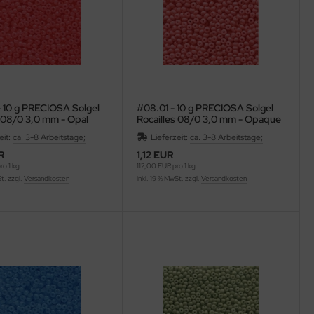
 10 g PRECIOSA Solgel
#08.01 - 10 g PRECIOSA Solgel
s 08/0 3,0 mm - Opal
Rocailles 08/0 3,0 mm - Opaque
Salmon
eit:
ca. 3-8 Arbeitstage;
Lieferzeit:
ca. 3-8 Arbeitstage;
R
1,12 EUR
o 1 kg
112,00 EUR pro 1 kg
St. zzgl.
Versandkosten
inkl. 19 % MwSt. zzgl.
Versandkosten