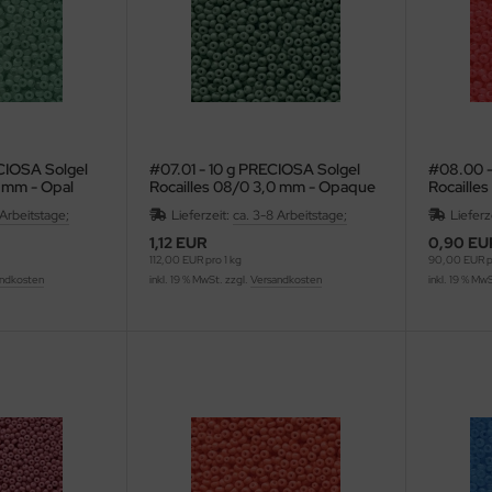
CIOSA Solgel
#07.01 - 10 g PRECIOSA Solgel
#08.00 -
0 mm - Opal
Rocailles 08/0 3,0 mm - Opaque
Rocaille
Jade
Salmon
 Arbeitstage;
Lieferzeit:
ca. 3-8 Arbeitstage;
Lieferz
1,12 EUR
0,90 EU
112,00 EUR pro 1 kg
90,00 EUR pr
ndkosten
inkl. 19 % MwSt. zzgl.
Versandkosten
inkl. 19 % Mw