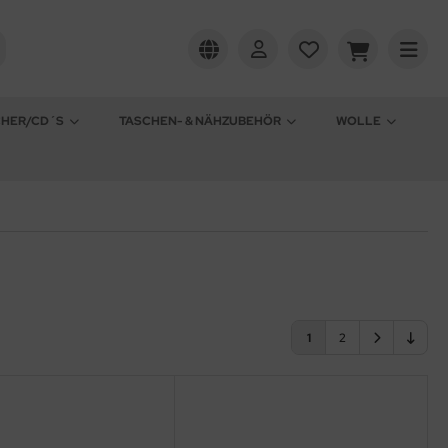
CHER/CD´S
TASCHEN- & NÄHZUBEHÖR
WOLLE
1
2