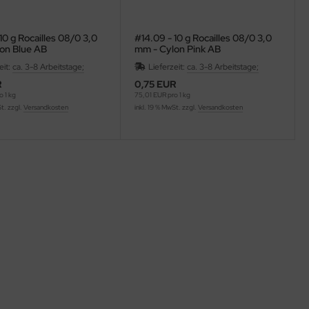
10 g Rocailles 08/0 3,0
#14.09 - 10 g Rocailles 08/0 3,0
on Blue AB
mm - Cylon Pink AB
eit:
ca. 3-8 Arbeitstage;
Lieferzeit:
ca. 3-8 Arbeitstage;
R
0,75 EUR
 1 kg
75,01 EUR pro 1 kg
St. zzgl.
Versandkosten
inkl. 19 % MwSt. zzgl.
Versandkosten