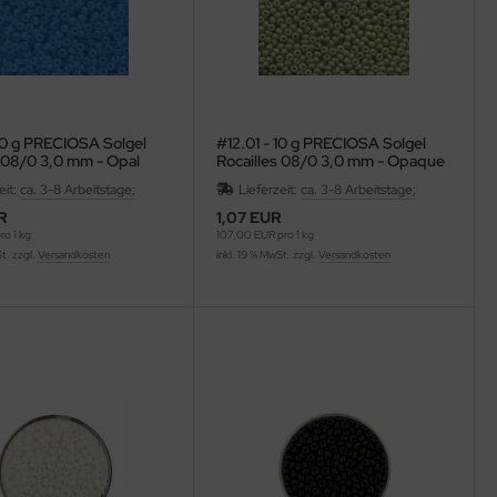
 10 g PRECIOSA Solgel
#12.01 - 10 g PRECIOSA Solgel
s 08/0 3,0 mm - Opal
Rocailles 08/0 3,0 mm - Opaque
Lt Olive
eit:
ca. 3-8 Arbeitstage;
Lieferzeit:
ca. 3-8 Arbeitstage;
R
1,07 EUR
o 1 kg
107,00 EUR pro 1 kg
St. zzgl.
Versandkosten
inkl. 19 % MwSt. zzgl.
Versandkosten