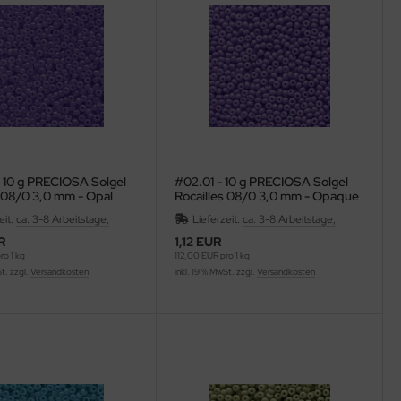
 10 g PRECIOSA Solgel
#02.01 - 10 g PRECIOSA Solgel
s 08/0 3,0 mm - Opal
Rocailles 08/0 3,0 mm - Opaque
 (Purple)
Amethyst (Purple)
eit:
ca. 3-8 Arbeitstage;
Lieferzeit:
ca. 3-8 Arbeitstage;
R
1,12 EUR
o 1 kg
112,00 EUR pro 1 kg
St. zzgl.
Versandkosten
inkl. 19 % MwSt. zzgl.
Versandkosten