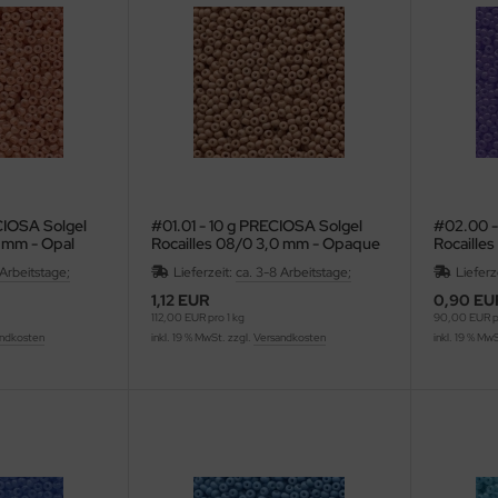
CIOSA Solgel
#01.01 - 10 g PRECIOSA Solgel
#02.00 -
0 mm - Opal
Rocailles 08/0 3,0 mm - Opaque
Rocaille
Wheat
Amethyst
 Arbeitstage;
Lieferzeit:
ca. 3-8 Arbeitstage;
Lieferz
1,12 EUR
0,90 EU
112,00 EUR pro 1 kg
90,00 EUR pr
ndkosten
inkl. 19 % MwSt. zzgl.
Versandkosten
inkl. 19 % Mw