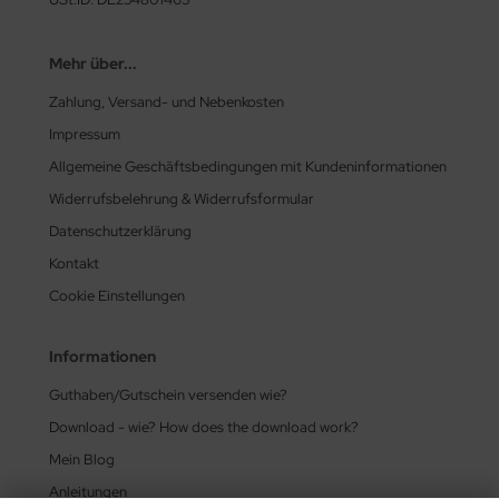
Mehr über...
Zahlung, Versand- und Nebenkosten
Impressum
Allgemeine Geschäftsbedingungen mit Kundeninformationen
Widerrufsbelehrung & Widerrufsformular
Datenschutzerklärung
Kontakt
Cookie Einstellungen
Informationen
Guthaben/Gutschein versenden wie?
Download - wie? How does the download work?
Mein Blog
Anleitungen