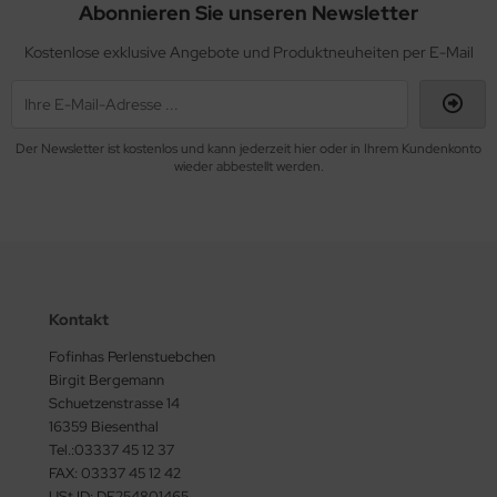
Abonnieren Sie unseren Newsletter
as-Tropfen facetiert mit/ohne Loch
LKY® Beads Dia
Kostenlose exklusive Angebote und Produktneuheiten per E-Mail
as-Twist Beads
ormDuo
as-Ufo Beads
per8®
Der Newsletter ist kostenlos und kann jederzeit hier oder in Ihrem Kundenkonto
wieder abbestellt werden.
as-Würfel
pp Bead
as-sonstige Formen
xolo®
beduo®
liduo®
Kontakt
Fofinhas Perlenstuebchen
rro Bead
Birgit Bergemann
Schuetzenstrasse 14
16359 Biesenthal
Tel.:03337 45 12 37
FAX: 03337 45 12 42
USt.ID: DE254801465