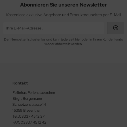
as-Ringe
TUBO SuperDuo
Abonnieren Sie unseren Newsletter
as-Ripple Bead
byduo®
Kostenlose exklusive Angebote und Produktneuheiten per E-Mail
as-Rizo-Beads
isleyDuo Bead (8x5mm)
as-Spike Beads
go Bead
Der Newsletter ist kostenlos und kann jederzeit hier oder in Ihrem Kundenkonto
wieder abbestellt werden.
as-Spiky Button Bead®
ggy Beads (4x8mm)
as-Squarelet
ECIOSA Chilli™
as-Teacup Bead
eciosa Twin Bead
Kontakt
as-Tee Bead
mi Circle Bead
Fofinhas Perlenstuebchen
as-Thorn Bead
im Bead
Birgit Bergemann
Schuetzenstrasse 14
16359 Biesenthal
as-Tri-Beads
LKY® Beads Arc
Tel.:03337 45 12 37
FAX: 03337 45 12 42
as-Tropfen
LKY® Beads Block/Groovy