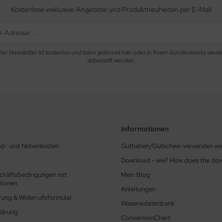
Kostenlose exklusive Angebote und Produktneuheiten per E-Mail
Der Newsletter ist kostenlos und kann jederzeit hier oder in Ihrem Kundenkonto wiede
abbestellt werden.
Informationen
nd- und Nebenkosten
Guthaben/Gutschein versenden wi
Download - wie? How does the do
chäftsbedingungen mit
Mein Blog
tionen
Anleitungen
rung & Widerrufsformular
Wissensdatenbank
lärung
ConversionChart