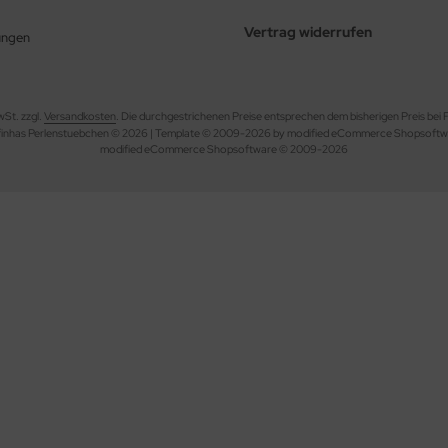
Vertrag widerrufen
ungen
wSt. zzgl.
Versandkosten
. Die durchgestrichenen Preise entsprechen dem bisherigen Preis bei
finhas Perlenstuebchen © 2026 | Template © 2009-2026 by modified eCommerce Shopsoftw
mod
ified eCommerce Shopsoftware © 2009-2026