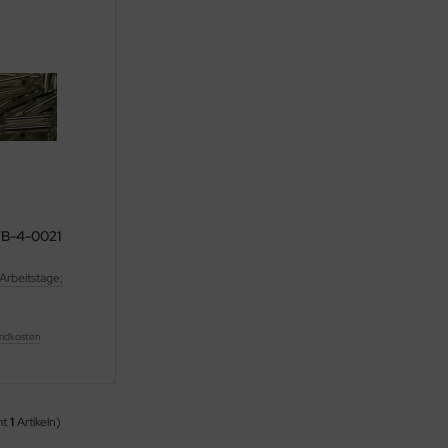
 g TOHO Bugle TB-4-0021
 Arbeitstage;
ndkosten
mt
1
Artikeln)