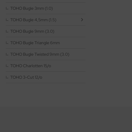
as-Pellet/Diabolo Beads
lf Moon
TOHO Bugle 3mm (1.0)
as-Perlen barrel
inity Mini
TOHO Bugle 4,5mm (1.5)
TOHO Bugle 9mm (3.0)
as-Perlen melon
isDuo®
TOHO Bugle Triangle 6mm
as-Perlen oval
eops® Par Puca®
TOHO Bugle Twisted 9mm (3.0)
as-Perlen rund
nk Bead
TOHO Charlotten 15/o
as-Pinch Beads
ATUBO GemDUO™
TOHO 3-Cut 12/o
as-Pip Beads
TUBO Ginko Bead
as-Pop-Coins/Cushion Round
TUBO MiniDuo
as-Quad Bead
TUBO NIB-BIT
as-Rice Beads
TUBO RULLA