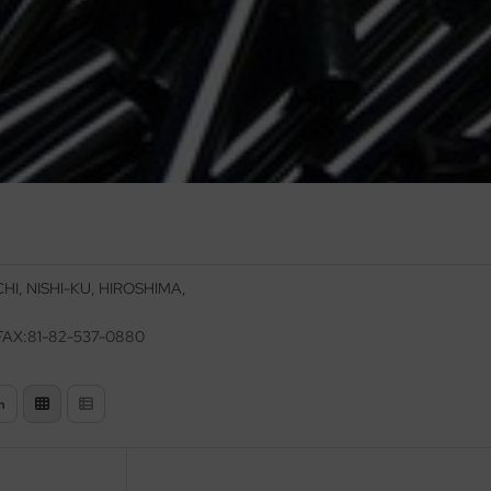
HI, NISHI-KU, HIROSHIMA,
 FAX:81-82-537-0880
n