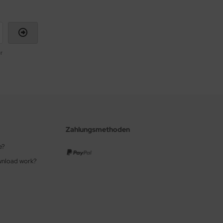
r
Zahlungsmethoden
e?
wnload work?