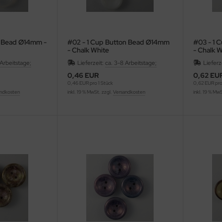
n Bead Ø14mm -
#02 - 1 Cup Button Bead Ø14mm
#03 - 1 
- Chalk White
- Chalk 
 Arbeitstage;
Lieferzeit:
ca. 3-8 Arbeitstage;
Lieferz
0,46 EUR
0,62 EU
0,46 EUR pro 1 Stück
0,62 EUR pro
ndkosten
inkl. 19 % MwSt. zzgl.
Versandkosten
inkl. 19 % Mw