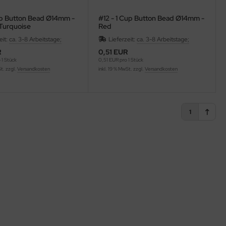
Cup Button Bead Ø14mm -
#12 - 1 Cup Button Bead Ø14mm -
Turquoise
Red
eit:
ca. 3-8 Arbeitstage;
Lieferzeit:
ca. 3-8 Arbeitstage;
R
0,51 EUR
 1 Stück
0,51 EUR pro 1 Stück
St. zzgl.
Versandkosten
inkl. 19 % MwSt. zzgl.
Versandkosten
1