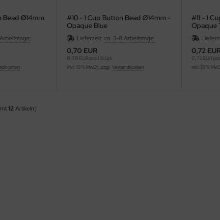
on Bead Ø14mm
#10 - 1 Cup Button Bead Ø14mm -
#11 - 1 
Opaque Blue
Opaque 
 Arbeitstage;
Lieferzeit:
ca. 3-8 Arbeitstage;
Lieferz
0,70 EUR
0,72 EU
0,70 EUR pro 1 Stück
0,72 EUR pro
ndkosten
inkl. 19 % MwSt. zzgl.
Versandkosten
inkl. 19 % Mw
amt
12
Artikeln)