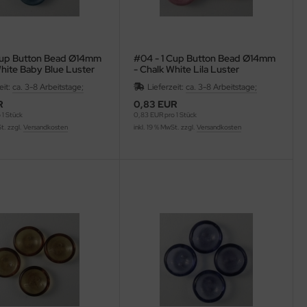
Cup Button Bead Ø14mm
#04 - 1 Cup Button Bead Ø14mm
White Baby Blue Luster
- Chalk White Lila Luster
eit:
ca. 3-8 Arbeitstage;
Lieferzeit:
ca. 3-8 Arbeitstage;
R
0,83 EUR
 1 Stück
0,83 EUR pro 1 Stück
St. zzgl.
Versandkosten
inkl. 19 % MwSt. zzgl.
Versandkosten