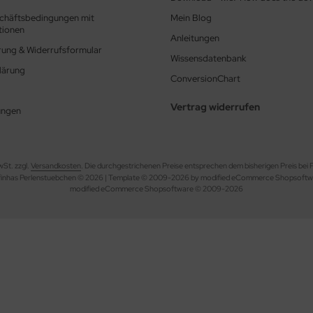
chäftsbedingungen mit
Mein Blog
tionen
Anleitungen
rung & Widerrufsformular
Wissensdatenbank
lärung
ConversionChart
Vertrag widerrufen
ungen
wSt. zzgl.
Versandkosten
. Die durchgestrichenen Preise entsprechen dem bisherigen Preis bei
finhas Perlenstuebchen © 2026 | Template © 2009-2026 by modified eCommerce Shopsoftw
mod
ified eCommerce Shopsoftware © 2009-2026