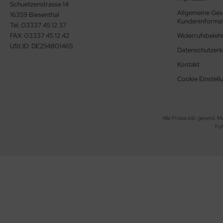
Schuetzenstrasse 14
Allgemeine Ges
16359 Biesenthal
Kundeninforma
Tel.:03337 45 12 37
FAX: 03337 45 12 42
Widerrufsbeleh
USt.ID: DE254801465
Datenschutzerk
Kontakt
Cookie Einstell
Alle Preise inkl. gesetzl. M
Fo