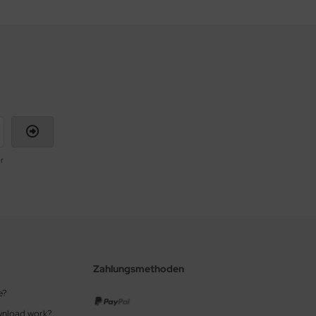
r
Zahlungsmethoden
e?
wnload work?