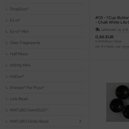
HO Charlotten 15/o
as-Pellet/Diabolo Beads
DropDuo®
#05 - 1 Cup Butt
HO 3-Cut 12/o
as-Perlen barrel
Es-o®
- Chalk White Lila
Lieferzeit:
ca. 3-8
as-Perlen melon
Es-o® Mini
0,86 EUR
0,86 EUR pro 1 Stück
Glas-Trägerperle
as-Perlen oval
inkl. 19 % MwSt. zzgl.
Versa
Half Moon
as-Perlen rund
Infinity Mini
as-Pinch Beads
IrisDuo®
as-Pip Beads
Kheops® Par Puca®
as-Pop-Coins/Cushion Round
Link Bead
as-Quad Bead
MATUBO GemDUO™
as-Rice Beads
MATUBO Ginko Bead