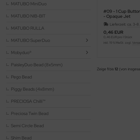
as-Ringe
MATUBO MiniDuo
#09 - 1 Cup Butt
as-Ripple Bead
MATUBO NIB-BIT
- Opaque Jet
Lieferzeit:
ca. 3-8
as-Rizo-Beads
MATUBO RULLA
0,46 EUR
0,46 EUR pro 1 Stück
MATUBO SuperDuo
as-Spike Beads
inkl. 19 % MwSt. zzgl.
Versa
Mobyduo®
as-Spiky Button Bead®
PaisleyDuo Bead (8x5mm)
as-Squarelet
Zeige
1
bis
12
(von insges
Pego Bead
as-Teacup Bead
Piggy Beads (4x8mm)
as-Tee Bead
PRECIOSA Chilli™
as-Thorn Bead
Preciosa Twin Bead
as-Tri-Beads
Semi Circle Bead
as-Tropfen
Shim Bead