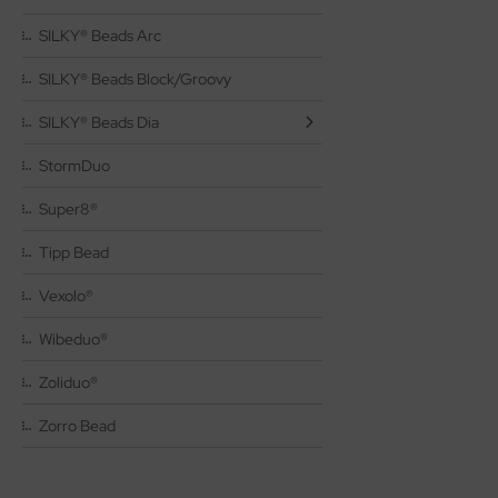
as-Tropfen facetiert mit/ohne Loch
SILKY® Beads Arc
SILKY® Beads Block/Groovy
as-Twist Beads
SILKY® Beads Dia
as-Ufo Beads
StormDuo
as-Würfel
Super8®
as-sonstige Formen
Tipp Bead
Vexolo®
Wibeduo®
Zoliduo®
Zorro Bead