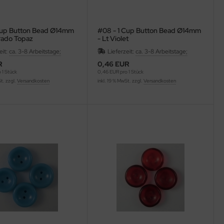
Cup Button Bead Ø14mm
#08 - 1 Cup Button Bead Ø14mm
orado Topaz
- Lt Violet
eit:
ca. 3-8 Arbeitstage;
Lieferzeit:
ca. 3-8 Arbeitstage;
R
0,46 EUR
 1 Stück
0,46 EUR pro 1 Stück
St. zzgl.
Versandkosten
inkl. 19 % MwSt. zzgl.
Versandkosten