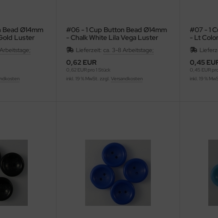
on Bead Ø14mm
#06 - 1 Cup Button Bead Ø14mm
#07 - 1 
 Gold Luster
- Chalk White Lila Vega Luster
- Lt Col
 Arbeitstage;
Lieferzeit:
ca. 3-8 Arbeitstage;
Lieferz
0,62 EUR
0,45 EU
0,62 EUR pro 1 Stück
0,45 EUR pro
ndkosten
inkl. 19 % MwSt. zzgl.
Versandkosten
inkl. 19 % Mw