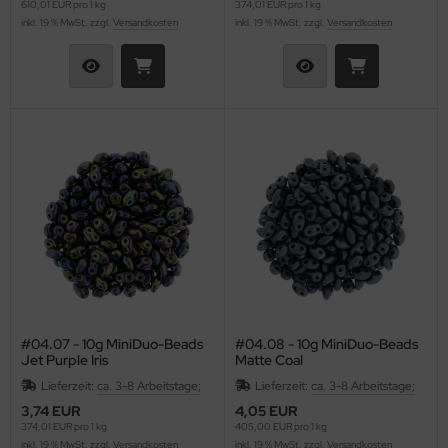
610,01 EUR pro 1 kg
374,01 EUR pro 1 kg
inkl. 19 % MwSt. zzgl.
Versandkosten
inkl. 19 % MwSt. zzgl.
Versandkosten
#04.07 - 10g MiniDuo-Beads
#04.08 - 10g MiniDuo-Beads
Jet Purple Iris
Matte Coal
Lieferzeit:
ca. 3-8 Arbeitstage;
Lieferzeit:
ca. 3-8 Arbeitstage;
3,74 EUR
4,05 EUR
374,01 EUR pro 1 kg
405,00 EUR pro 1 kg
inkl. 19 % MwSt. zzgl.
Versandkosten
inkl. 19 % MwSt. zzgl.
Versandkosten