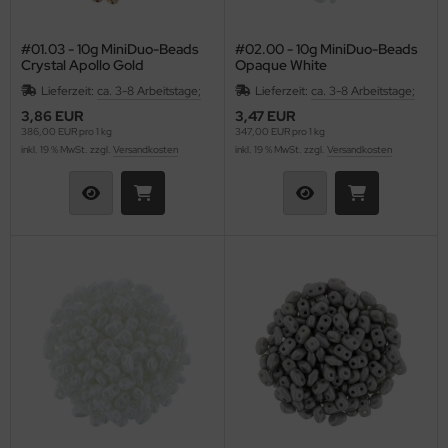
HO Charlotten 15/o
as-Pellet/Diabolo Beads
#01.03 - 10g MiniDuo-Beads
#02.00 - 10g MiniDuo-Beads
HO 3-Cut 12/o
as-Perlen barrel
Crystal Apollo Gold
Opaque White
Lieferzeit:
ca. 3-8 Arbeitstage;
Lieferzeit:
ca. 3-8 Arbeitstage;
as-Perlen melon
3,86 EUR
3,47 EUR
386,00 EUR pro 1 kg
347,00 EUR pro 1 kg
as-Perlen oval
inkl. 19 % MwSt. zzgl.
Versandkosten
inkl. 19 % MwSt. zzgl.
Versandkosten
as-Perlen rund
as-Pinch Beads
as-Pip Beads
as-Pop-Coins/Cushion Round
as-Quad Bead
as-Rice Beads