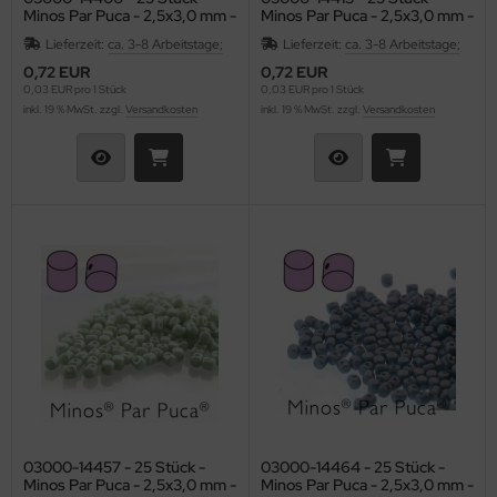
Minos Par Puca - 2,5x3,0 mm -
Minos Par Puca - 2,5x3,0 mm -
as-Tropfen facetiert mit/ohne Loch
LKY® Beads Dia
Opaque White Luster
Opaque Beige Luster
Lieferzeit:
ca. 3-8 Arbeitstage;
Lieferzeit:
ca. 3-8 Arbeitstage;
0,72 EUR
0,72 EUR
as-Twist Beads
ormDuo
0,03 EUR pro 1 Stück
0,03 EUR pro 1 Stück
inkl. 19 % MwSt. zzgl.
Versandkosten
inkl. 19 % MwSt. zzgl.
Versandkosten
as-Ufo Beads
per8®
as-Würfel
pp Bead
as-sonstige Formen
xolo®
beduo®
liduo®
rro Bead
03000-14457 - 25 Stück -
03000-14464 - 25 Stück -
Minos Par Puca - 2,5x3,0 mm -
Minos Par Puca - 2,5x3,0 mm -