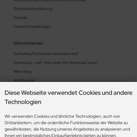
Datenschutzerklärung
Kontakt
Cookie Einstellungen
Informationen
Guthaben/Gutschein versenden wie?
Download - wie? How does the download work?
Mein Blog
Anleitungen
Wissensdatenbank
Diese Webseite verwendet Cookies und andere
ConversionChart
Technologien
Vertrag widerrufen
Wir verwenden Cookies und ähnliche Technologien, auch von
Drittanbietern, um die ordentliche Funktionsweise der Website zu
gewährleisten, die Nutzung unseres Angebotes zu analysieren und
Zahlungsmethoden
Ihnen ein bestmögliches Einkaufserlebnis bieten zu können.