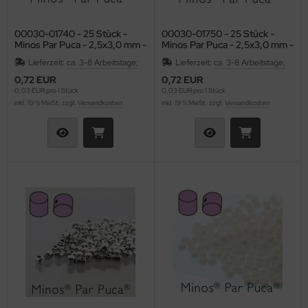
HO Charlotten 15/o
as-Pellet/Diabolo Beads
lf Moon
00030-01740 - 25 Stück -
00030-01750 - 25 Stück -
HO 3-Cut 12/o
as-Perlen barrel
inity Mini
Minos Par Puca - 2,5x3,0 mm -
Minos Par Puca - 2,5x3,0 mm -
Bronze Gold Matte
Bronze Red Matte
Lieferzeit:
ca. 3-8 Arbeitstage;
Lieferzeit:
ca. 3-8 Arbeitstage;
as-Perlen melon
isDuo®
0,72 EUR
0,72 EUR
0,03 EUR pro 1 Stück
0,03 EUR pro 1 Stück
as-Perlen oval
eops® Par Puca®
inkl. 19 % MwSt. zzgl.
Versandkosten
inkl. 19 % MwSt. zzgl.
Versandkosten
as-Perlen rund
nk Bead
as-Pinch Beads
ATUBO GemDUO™
as-Pip Beads
TUBO Ginko Bead
as-Pop-Coins/Cushion Round
TUBO MiniDuo
as-Quad Bead
TUBO NIB-BIT
as-Rice Beads
TUBO RULLA