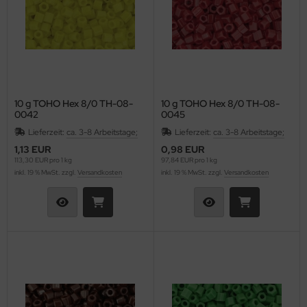
as-Tropfen facetiert mit/ohne Loch
LKY® Beads Dia
as-Twist Beads
ormDuo
as-Ufo Beads
per8®
10 g TOHO Hex 8/0 TH-08-
10 g TOHO Hex 8/0 TH-08-
as-Würfel
pp Bead
0042
0045
Lieferzeit:
ca. 3-8 Arbeitstage;
Lieferzeit:
ca. 3-8 Arbeitstage;
as-sonstige Formen
xolo®
1,13 EUR
0,98 EUR
113,30 EUR pro 1 kg
97,84 EUR pro 1 kg
beduo®
inkl. 19 % MwSt. zzgl.
Versandkosten
inkl. 19 % MwSt. zzgl.
Versandkosten
liduo®
rro Bead