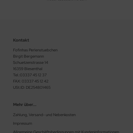
Kontakt
Fofinhas Perlenstuebchen
Birgit Bergemann
Schuetzenstrasse 14
16359 Biesenthal
Tel.:03337 45 12 37
FAX: 03337 45 12 42
USt.ID: DE254801465
Mehr über...
Zahlung, Versand- und Nebenkosten
Impressum
Allgemeine Geschäftsbedingungen mit Kundeninformationen