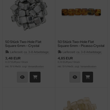
HO Charlotten 15/o
as-Pellet/Diabolo Beads
HO 3-Cut 12/o
as-Perlen barrel
as-Perlen melon
as-Perlen oval
50 Stück Two-Hole Flat
50 Stück Two-Hole Flat
Square 6mm - Crystal
Square 6mm - Picasso Crystal
as-Perlen rund
Labrador Full
Lieferzeit:
ca. 3-8 Arbeitstage;
Lieferzeit:
ca. 3-8 Arbeitstage;
as-Pinch Beads
3,48 EUR
4,85 EUR
0,07 EUR pro 1 Stück
0,10 EUR pro 1 Stück
inkl. 19 % MwSt. zzgl.
Versandkosten
inkl. 19 % MwSt. zzgl.
Versandkosten
as-Pip Beads
as-Pop-Coins/Cushion Round
as-Quad Bead
as-Rice Beads