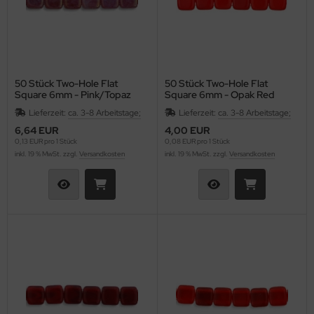
as-Tropfen facetiert mit/ohne Loch
as-Twist Beads
as-Ufo Beads
50 Stück Two-Hole Flat
50 Stück Two-Hole Flat
Square 6mm - Pink/Topaz
Square 6mm - Opak Red
Luster- Opal Ale
as-Würfel
Lieferzeit:
ca. 3-8 Arbeitstage;
Lieferzeit:
ca. 3-8 Arbeitstage;
6,64 EUR
4,00 EUR
as-sonstige Formen
0,13 EUR pro 1 Stück
0,08 EUR pro 1 Stück
inkl. 19 % MwSt. zzgl.
Versandkosten
inkl. 19 % MwSt. zzgl.
Versandkosten