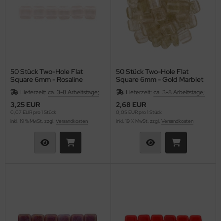
as-Ringe
as-Ripple Bead
as-Rizo-Beads
as-Spike Beads
50 Stück Two-Hole Flat
50 Stück Two-Hole Flat
Square 6mm - Rosaline
Square 6mm - Gold Marblet
as-Spiky Button Bead®
Rosaline
Lieferzeit:
ca. 3-8 Arbeitstage;
Lieferzeit:
ca. 3-8 Arbeitstage;
3,25 EUR
2,68 EUR
as-Squarelet
0,07 EUR pro 1 Stück
0,05 EUR pro 1 Stück
inkl. 19 % MwSt. zzgl.
Versandkosten
inkl. 19 % MwSt. zzgl.
Versandkosten
as-Teacup Bead
as-Tee Bead
as-Thorn Bead
as-Tri-Beads
as-Tropfen