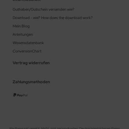
Guthaben/Gutschein versenden wie?
Download - wie? How does the download work?
Mein Blog
Anleitungen
Wissensdatenbank
ConversionChart
Vertrag widerrufen
Zahlungsmethoden
Alle Preise inkl. gesetzl. MwSt. zzgl.
Versandkosten
. Die durchgestrichenen Preise