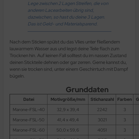
as-Ringe
TUBO SuperDuo
asten - Textil
Lege zwischen 2 Lagen Streifen, die von
anderen Lacearbeiten übrig sind,
as-Ripple Bead
byduo®
rdel
dazwischen, so hast du deine 3 Lagen.
Das ist Geld- und Materialsparend.
as-Rizo-Beads
isleyDuo Bead (8x5mm)
schenkbänder
as-Spike Beads
go Bead
utache
Nach dem Sticken spülst du das Vlies unter fließendem
lauwarmem Wasser aus und legst deine Teile flach zum
as-Spiky Button Bead®
ggy Beads (4x8mm)
fbewahrung
Trocknen hin. Auf keinen Fall solltest du im nassen Zustand
deinen Stickteile dehnen oder gar zerren. Gerne kannst du,
as-Squarelet
ECIOSA Chilli™
behör
wenn sie trocken sind, unter einem Geschirrtuch mit Dampf
bügeln.
as-Teacup Bead
eciosa Twin Bead
rkzeuge
Grunddaten
as-Tee Bead
mi Circle Bead
Datei
Motivgröße/mm
Stichanzahl
Farben
G
as-Thorn Bead
im Bead
Marone-FSL-40
32,9 x 39,4
2242
3
Marone-FSL-50
41,4 x 49,4
3021
3
as-Tri-Beads
LKY® Beads Arc
Marone-FSL-60
50,0 x 59,6
4051
3
as-Tropfen
LKY® Beads Block/Groovy