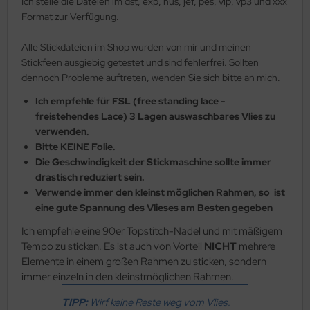
Ich stelle die Dateien im dst, exp, hus, jef, pes, vip, vp3 und xxx
HO Charlotten 15/o
as-Pellet/Diabolo Beads
lf Moon
tur - Perlen
Format zur Verfügung.
HO 3-Cut 12/o
as-Perlen barrel
inity Mini
lz - Perlen
Alle Stickdateien im Shop wurden von mir und meinen
Stickfeen ausgiebig getestet und sind fehlerfrei. Sollten
as-Perlen melon
isDuo®
rschlüsse
dennoch Probleme auftreten, wenden Sie sich bitte an mich.
Ich empfehle für FSL (free standing lace -
as-Perlen oval
eops® Par Puca®
deln
freistehendes Lace) 3 Lagen auswaschbares Vlies zu
verwenden.
as-Perlen rund
nk Bead
rn
Bitte KEINE Folie.
Die Geschwindigkeit der Stickmaschine sollte immer
as-Pinch Beads
ATUBO GemDUO™
den
drastisch reduziert sein.
Verwende immer den kleinst möglichen Rahmen, so ist
as-Pip Beads
TUBO Ginko Bead
mmiband
eine gute Spannung des Vlieses am Besten gegeben
as-Pop-Coins/Cushion Round
TUBO MiniDuo
aht
Ich empfehle eine 90er Topstitch-Nadel und mit mäßigem
Tempo zu sticken. Es ist auch von Vorteil
NICHT
mehrere
as-Quad Bead
TUBO NIB-BIT
shion wire
Elemente in einem großen Rahmen zu sticken, sondern
immer einzeln in den kleinstmöglichen Rahmen.
as-Rice Beads
TUBO RULLA
mPoms
TIPP:
Wirf keine Reste weg vom Vlies.