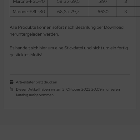
Marone-FSL-70
58,3 x 69,5
5197
3
as-Tropfen facetiert mit/ohne Loch
LKY® Beads Dia
Marone-FSL-80
68,3 x 79,7
6630
3
as-Twist Beads
ormDuo
Alle Produkte können sofort nach Bezahlung per Download
heruntergeladen werden.
as-Ufo Beads
per8®
Es handelt sich hier um eine Stickdatei und nicht um ein fertig
as-Würfel
pp Bead
gesticktes Motiv!
as-sonstige Formen
xolo®
beduo®
Artikeldatenblatt drucken
liduo®
Diesen Artikel haben wir am 3. Oktober 2023 20:09 in unseren
Katalog aufgenommen.
rro Bead