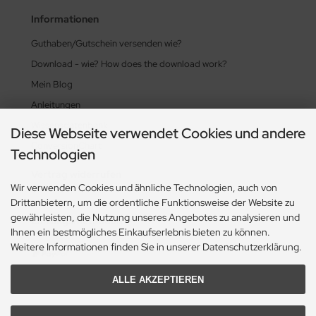
Informationen
Guthaben/Gutschein versenden wie?
Download - wie? How does the download work?
Mein Blog
Anleitungen
Wissensdatenbank
Diese Webseite verwendet Cookies und andere
ConversionChart
Technologien
Vertrag widerrufen
Wir verwenden Cookies und ähnliche Technologien, auch von
Drittanbietern, um die ordentliche Funktionsweise der Website zu
gewährleisten, die Nutzung unseres Angebotes zu analysieren und
Zahlungsmethoden
Ihnen ein bestmögliches Einkaufserlebnis bieten zu können.
Weitere Informationen finden Sie in unserer Datenschutzerklärung.
ALLE AKZEPTIEREN