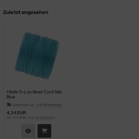
as-Tropfen facetiert mit/ohne Loch
LKY® Beads Dia
Zuletzt angesehen
as-Twist Beads
ormDuo
as-Ufo Beads
per8®
as-Würfel
pp Bead
as-sonstige Formen
xolo®
beduo®
liduo®
1 Rolle S-Lon Bead Cord Nile
Blue
rro Bead
Lieferzeit:
ca. 3-8 Arbeitstage;
4,34 EUR
inkl. 19 % MwSt. zzgl.
Versandkosten