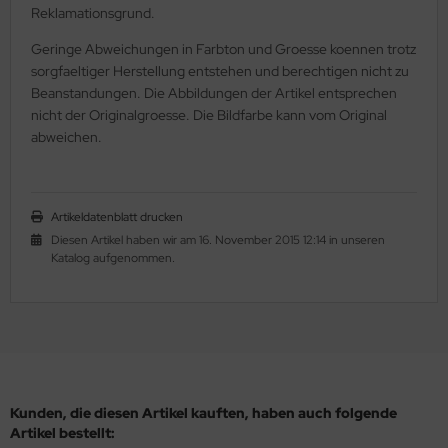
Reklamationsgrund.
HO Charlotten 15/o
as-Pellet/Diabolo Beads
lf Moon
tur - Perlen
Geringe Abweichungen in Farbton und Groesse koennen trotz
HO 3-Cut 12/o
as-Perlen barrel
inity Mini
lz - Perlen
sorgfaeltiger Herstellung entstehen und berechtigen nicht zu
Beanstandungen. Die Abbildungen der Artikel entsprechen
as-Perlen melon
isDuo®
rschlüsse
nicht der Originalgroesse. Die Bildfarbe kann vom Original
abweichen.
as-Perlen oval
eops® Par Puca®
deln
as-Perlen rund
nk Bead
rn
Artikeldatenblatt drucken
as-Pinch Beads
ATUBO GemDUO™
den
Diesen Artikel haben wir am 16. November 2015 12:14 in unseren
Katalog aufgenommen.
as-Pip Beads
TUBO Ginko Bead
mmiband
as-Pop-Coins/Cushion Round
TUBO MiniDuo
aht
as-Quad Bead
TUBO NIB-BIT
shion wire
as-Rice Beads
TUBO RULLA
mPoms
Kunden, die diesen Artikel kauften, haben auch folgende
Artikel bestellt: