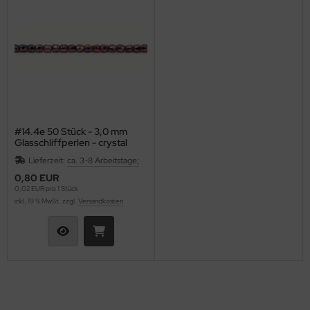
as-Tropfen facetiert mit/ohne Loch
LKY® Beads Dia
as-Twist Beads
ormDuo
as-Ufo Beads
per8®
as-Würfel
pp Bead
#14.4e 50 Stück - 3,0 mm
as-sonstige Formen
xolo®
Glasschliffperlen - crystal
vega iris
Lieferzeit:
ca. 3-8 Arbeitstage;
beduo®
0,80 EUR
0,02 EUR pro 1 Stück
liduo®
inkl. 19 % MwSt. zzgl.
Versandkosten
rro Bead