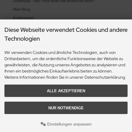
Download - wie? How does the download work?
Mein Blog
Anleitungen
Wissensdatenbank
Diese Webseite verwendet Cookies und andere
ConversionChart
Technologien
Vertrag widerrufen
Wir verwenden Cookies und ähnliche Technologien, auch von
Drittanbietern, um die ordentliche Funktionsweise der Website zu
gewährleisten, die Nutzung unseres Angebotes zu analysieren und
Zahlungsmethoden
Ihnen ein bestmögliches Einkaufserlebnis bieten zu können.
Weitere Informationen finden Sie in unserer Datenschutzerklärung.
ALLE AKZEPTIEREN
NUR NOTWENDIGE
Alle Preise inkl. gesetzl. MwSt. zzgl.
Versandkosten
. Die durchgestrichenen Preise
entsprechen dem bisherigen Preis bei Fofinhas Perlenstuebchen.
Einstellungen anpassen
Fofinhas Perlenstuebchen © 2026 | Template © 2009-2026 by modified eCommerce
Shopsoftware