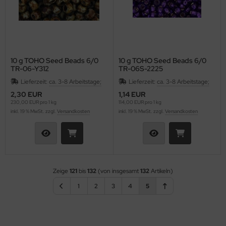
10 g TOHO Seed Beads 6/0
10 g TOHO Seed Beads 6/0
TR-06-Y312
TR-06S-2225
Lieferzeit:
ca. 3-8 Arbeitstage;
Lieferzeit:
ca. 3-8 Arbeitstage;
2,30 EUR
1,14 EUR
230,00 EUR pro 1 kg
114,00 EUR pro 1 kg
inkl. 19 % MwSt. zzgl.
Versandkosten
inkl. 19 % MwSt. zzgl.
Versandkosten
Zeige
121
bis
132
(von insgesamt
132
Artikeln)
1
2
3
4
5