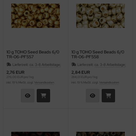
as-Tropfen facetiert mit/ohne Loch
LKY® Beads Dia
as-Twist Beads
ormDuo
as-Ufo Beads
per8®
as-Würfel
pp Bead
10 g TOHO Seed Beads 6/0
10 g TOHO Seed Beads 6/0
TR-06-PF557
TR-06-PF558
as-sonstige Formen
xolo®
Lieferzeit:
ca. 3-8 Arbeitstage;
Lieferzeit:
ca. 3-8 Arbeitstage;
2,76 EUR
2,84 EUR
beduo®
276,00 EUR pro 1 kg
284,01 EUR pro 1 kg
inkl. 19 % MwSt. zzgl.
Versandkosten
inkl. 19 % MwSt. zzgl.
Versandkosten
liduo®
rro Bead