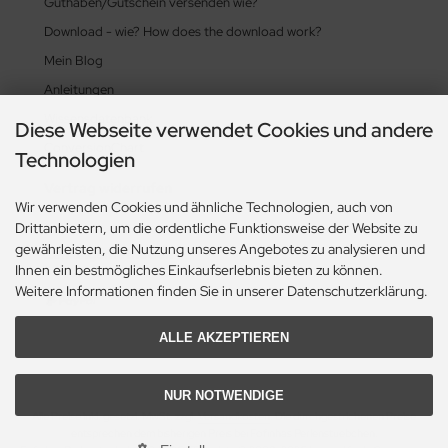
Guthaben/Gutschein versenden wie?
Download - wie? How does the download work?
Mein Blog
Anleitungen
Wissensdatenbank
Diese Webseite verwendet Cookies und andere
ConversionChart
Technologien
Vertrag widerrufen
Wir verwenden Cookies und ähnliche Technologien, auch von
Drittanbietern, um die ordentliche Funktionsweise der Website zu
gewährleisten, die Nutzung unseres Angebotes zu analysieren und
Zahlungsmethoden
Ihnen ein bestmögliches Einkaufserlebnis bieten zu können.
Weitere Informationen finden Sie in unserer Datenschutzerklärung.
ALLE AKZEPTIEREN
NUR NOTWENDIGE
Alle Preise inkl. gesetzl. MwSt. zzgl.
Versandkosten
. Die durchgestrichenen Preise
entsprechen dem bisherigen Preis bei Fofinhas Perlenstuebchen.