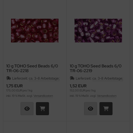
as-Pellet/Diabolo Beads
lf Moon
as-Perlen barrel
inity Mini
as-Perlen melon
isDuo®
as-Perlen oval
eops® Par Puca®
as-Perlen rund
nk Bead
10 g TOHO Seed Beads 6/0
10 g TOHO Seed Beads 6/0
as-Pinch Beads
ATUBO GemDUO™
TR-06-2218
TR-06-2219
Lieferzeit:
ca. 3-8 Arbeitstage;
Lieferzeit:
ca. 3-8 Arbeitstage;
as-Pip Beads
TUBO Ginko Bead
1,75 EUR
1,52 EUR
175,00 EUR pro 1 kg
152,00 EUR pro 1 kg
as-Pop-Coins/Cushion Round
TUBO MiniDuo
inkl. 19 % MwSt. zzgl.
Versandkosten
inkl. 19 % MwSt. zzgl.
Versandkosten
as-Quad Bead
TUBO NIB-BIT
as-Rice Beads
TUBO RULLA