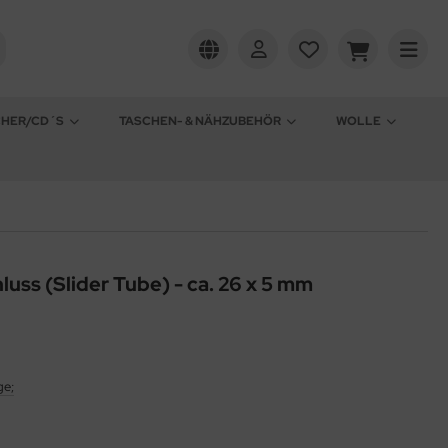
CHER/CD´S
TASCHEN- & NÄHZUBEHÖR
WOLLE
uss (Slider Tube) - ca. 26 x 5 mm
ge;