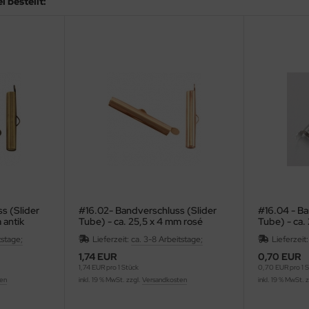
 bestellt:
s (Slider
#16.02- Bandverschluss (Slider
#16.04 - Ba
 antik
Tube) - ca. 25,5 x 4 mm rosé
Tube) - ca.
goldfarben
platinumfa
tstage;
Lieferzeit:
ca. 3-8 Arbeitstage;
Lieferzeit
1,74 EUR
0,70 EUR
1,74 EUR pro 1 Stück
0,70 EUR pro 1 
ten
inkl. 19 % MwSt. zzgl.
Versandkosten
inkl. 19 % MwSt. 