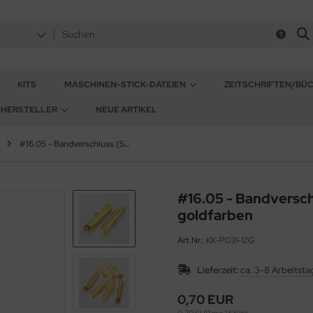
KITS
MASCHINEN-STICK-DATEIEN
ZEITSCHRIFTEN/BÜ
HERSTELLER
NEUE ARTIKEL
#16.05 - Bandverschluss (Slider Tube) - ca. 26 x 5 mm goldfarben
#16.05 - Bandverschl
goldfarben
Art.Nr.:
KK-P031-12G
Lieferzeit:
ca. 3-8 Arbeitsta
0,70 EUR