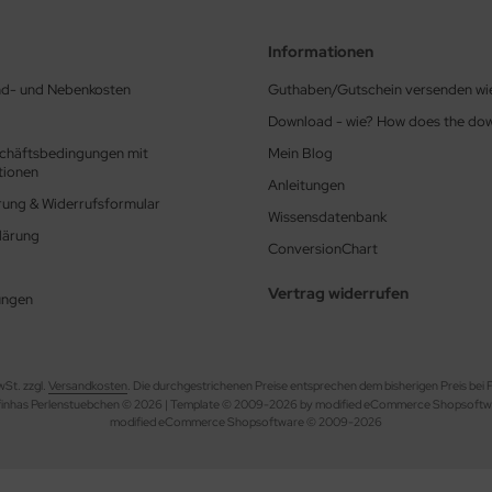
Informationen
nd- und Nebenkosten
Guthaben/Gutschein versenden wi
Download - wie? How does the do
chäftsbedingungen mit
Mein Blog
tionen
Anleitungen
rung & Widerrufsformular
Wissensdatenbank
lärung
ConversionChart
Vertrag widerrufen
ungen
wSt. zzgl.
Versandkosten
. Die durchgestrichenen Preise entsprechen dem bisherigen Preis bei
finhas Perlenstuebchen © 2026 | Template © 2009-2026 by modified eCommerce Shopsoftw
mod
ified eCommerce Shopsoftware © 2009-2026