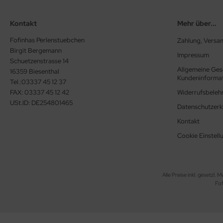
Kontakt
Mehr über...
Fofinhas Perlenstuebchen
Zahlung, Versa
Birgit Bergemann
Impressum
Schuetzenstrasse 14
Allgemeine Ges
16359 Biesenthal
Kundeninforma
Tel.:03337 45 12 37
FAX: 03337 45 12 42
Widerrufsbeleh
USt.ID: DE254801465
Datenschutzerk
Kontakt
Cookie Einstell
Alle Preise inkl. gesetzl. M
Fo