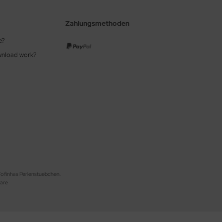
Zahlungsmethoden
e?
wnload work?
 Fofinhas Perlenstuebchen.
are