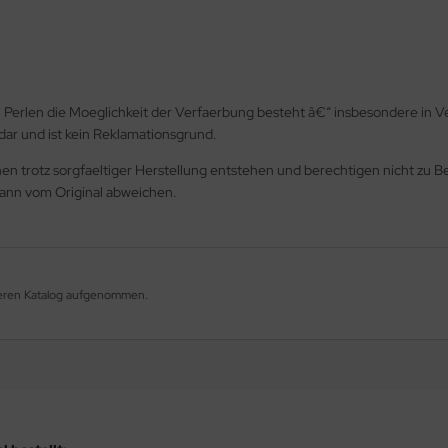
n Perlen die Moeglichkeit der Verfaerbung besteht â€“ insbesondere in
dar und ist kein Reklamationsgrund.
 trotz sorgfaeltiger Herstellung entstehen und berechtigen nicht zu B
 kann vom Original abweichen.
nseren Katalog aufgenommen.