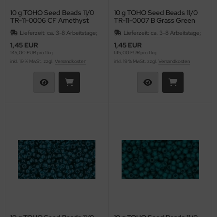
10 g TOHO Seed Beads 11/0
10 g TOHO Seed Beads 11/0
TR-11-0006 CF Amethyst
TR-11-0007 B Grass Green
Dark Frosted
Lieferzeit:
ca. 3-8 Arbeitstage;
Lieferzeit:
ca. 3-8 Arbeitstage;
1,45 EUR
1,45 EUR
145,00 EUR pro 1 kg
145,00 EUR pro 1 kg
inkl. 19 % MwSt. zzgl.
Versandkosten
inkl. 19 % MwSt. zzgl.
Versandkosten