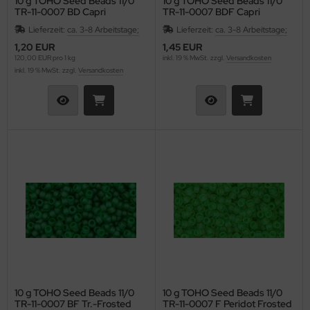
10 g TOHO Seed Beads 11/0
10 g TOHO Seed Beads 11/0
TR-11-0007 BD Capri
TR-11-0007 BDF Capri
Blue/Teal
Blue/Teal Frosted
Lieferzeit:
ca. 3-8 Arbeitstage;
Lieferzeit:
ca. 3-8 Arbeitstage;
1,20 EUR
1,45 EUR
120,00 EUR pro 1 kg
inkl. 19 % MwSt. zzgl.
Versandkosten
inkl. 19 % MwSt. zzgl.
Versandkosten
10 g TOHO Seed Beads 11/0
10 g TOHO Seed Beads 11/0
TR-11-0007 BF Tr.-Frosted
TR-11-0007 F Peridot Frosted