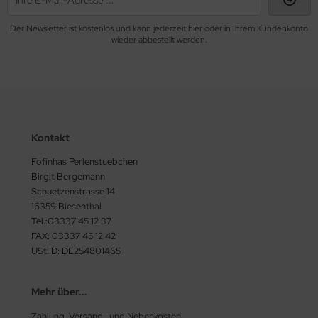
Der Newsletter ist kostenlos und kann jederzeit hier oder in Ihrem Kundenkonto
wieder abbestellt werden.
Kontakt
Fofinhas Perlenstuebchen
Birgit Bergemann
Schuetzenstrasse 14
16359 Biesenthal
Tel.:03337 45 12 37
FAX: 03337 45 12 42
USt.ID: DE254801465
Mehr über...
Zahlung, Versand- und Nebenkosten