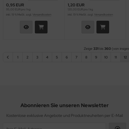
0,95 EUR
1,20 EUR
95,00 EUR pro 1 kg
120,00 EUR pro 1 kg
inkl. 19 % MwSt. zzgl.
Versandkosten
inkl. 19 % MwSt. zzgl.
Versandkosten
Zeige
331
bis
360
(von insge
1
2
3
4
5
6
7
8
9
10
11
12
Abonnieren Sie unseren Newsletter
Kostenlose exklusive Angebote und Produktneuheiten per E-Mail