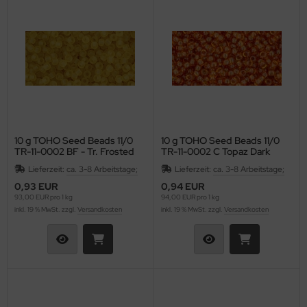
as-Tropfen facetiert mit/ohne Loch
LKY® Beads Dia
as-Twist Beads
ormDuo
as-Ufo Beads
per8®
as-Würfel
pp Bead
as-sonstige Formen
xolo®
10 g TOHO Seed Beads 11/0
10 g TOHO Seed Beads 11/0
TR-11-0002 BF - Tr. Frosted
TR-11-0002 C Topaz Dark
Topaz
beduo®
Lieferzeit:
ca. 3-8 Arbeitstage;
Lieferzeit:
ca. 3-8 Arbeitstage;
0,93 EUR
0,94 EUR
liduo®
93,00 EUR pro 1 kg
94,00 EUR pro 1 kg
inkl. 19 % MwSt. zzgl.
Versandkosten
inkl. 19 % MwSt. zzgl.
Versandkosten
rro Bead